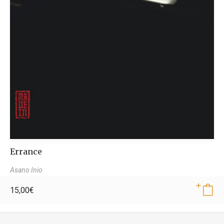
Errance
Asano Inio
15,00
€