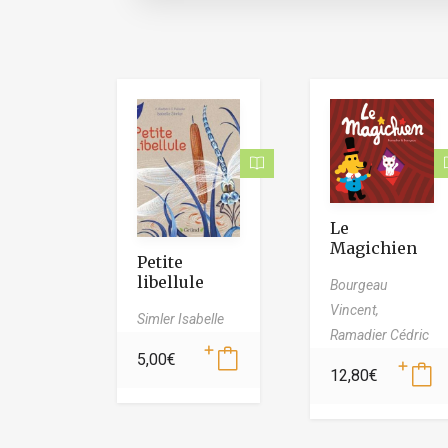
Le
Magichien
Petite
libellule
Bourgeau
Vincent,
Simler Isabelle
Ramadier Cédric
5,00
€
12,80
€