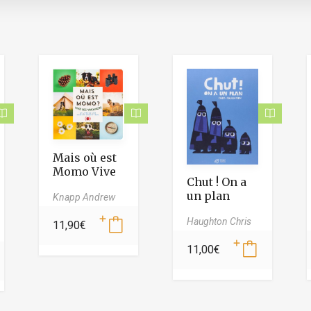
Mais où est
Momo Vive
Chut ! On a
les vacances
un plan
Knapp Andrew
Haughton Chris
11,90
€
11,00
€