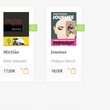
Mictlán
Joueuse
Rutés Sébastien
Philippon Benoît
17,00
€
18,00
€