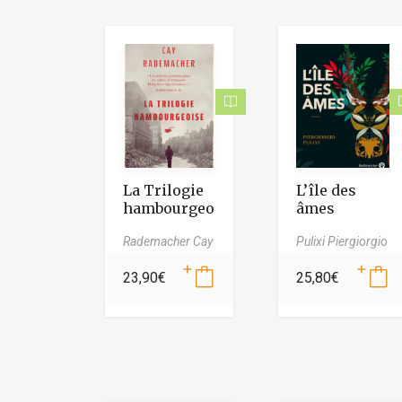
La Trilogie
L’île des
hambourgeo
âmes
ise
Rademacher Cay
Pulixi Piergiorgio
23,90
€
25,80
€