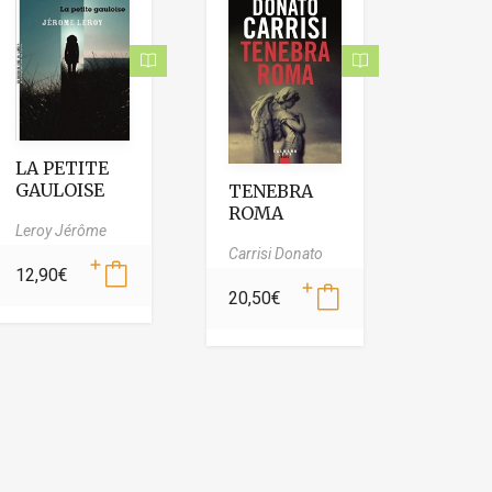
LA PETITE
GAULOISE
TENEBRA
ROMA
Leroy Jérôme
Carrisi Donato
12,90
€
20,50
€