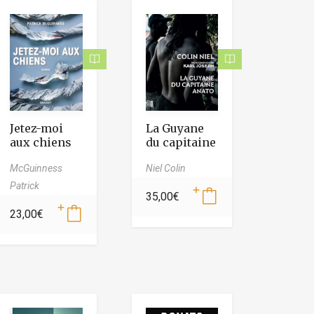
Jetez-moi
La Guyane
aux chiens
du capitaine
Anato
McGuinness
Niel Colin
Patrick
35,00
€
23,00
€