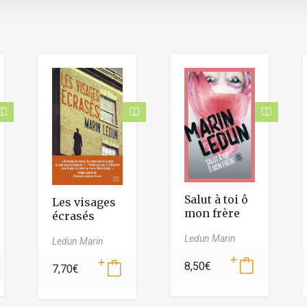
Salut à toi ô
Les visages
mon frère
écrasés
Ledun Marin
Ledun Marin
8,50
€
7,70
€