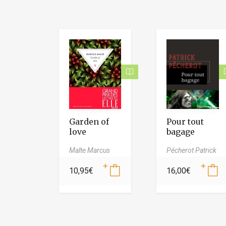
Garden of
Pour tout
love
bagage
Malte Marcus
Pécherot Patrick
10,95
€
16,00
€