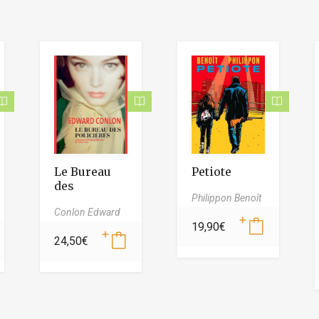
Le Bureau
Petiote
des
Philippon Benoît
policières
Conlon Edward
19,90
€
24,50
€