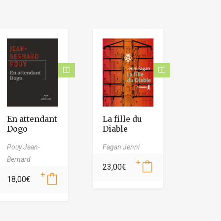
En attendant
La fille du
Dogo
Diable
Pouy Jean-
Fagan Jenni
Bernard
23,00
€
18,00
€