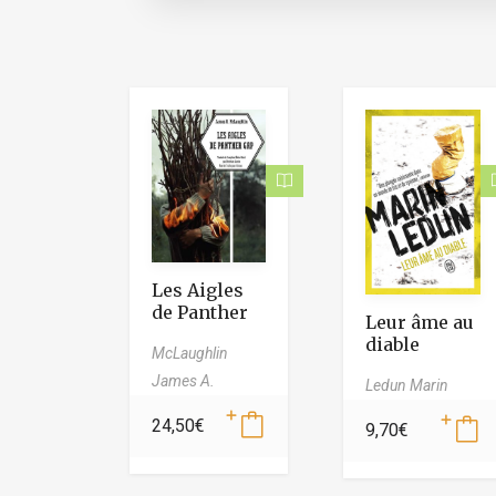
Les Aigles
de Panther
Leur âme au
Gap
diable
McLaughlin
James A.
Ledun Marin
24,50
€
9,70
€