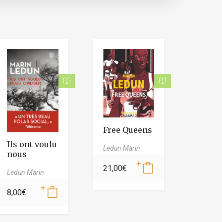
Free Queens
Ils ont voulu
Ledun Marin
nous
civiliser
21,00
€
Ledun Marin
8,00
€