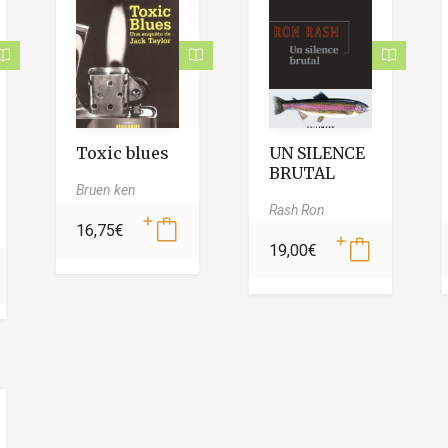
Toxic blues
UN SILENCE
BRUTAL
Bruen ken
Rash Ron
16,75
€
19,00
€