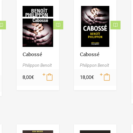
Cabossé
Cabossé
Philippon Benoît
Philippon Benoît
8,00
€
18,00
€