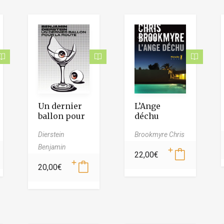
Un dernier
L’Ange
ballon pour
déchu
la route
Dierstein
Brookmyre Chris
Benjamin
22,00
€
20,00
€