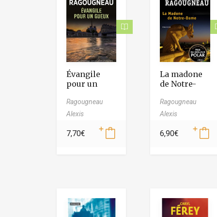
Évangile
La madone
pour un
de Notre-
gueux
Dame
Ragougneau
Ragougneau
Alexis
Alexis
7,70
€
6,90
€