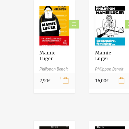
Mamie
Mamie
Luger
Luger
Philippon Benoît
Philippon Benoît
7,90
€
16,00
€