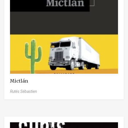
Mictlán
Rutés Sébastien