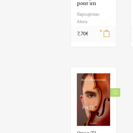
pour un
gueux
Ragougneau
Alexis
7,70
€