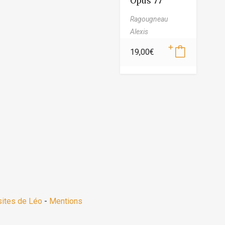
Opus 77
Ragougneau
Alexis
19,00
€
sites de Léo
-
Mentions