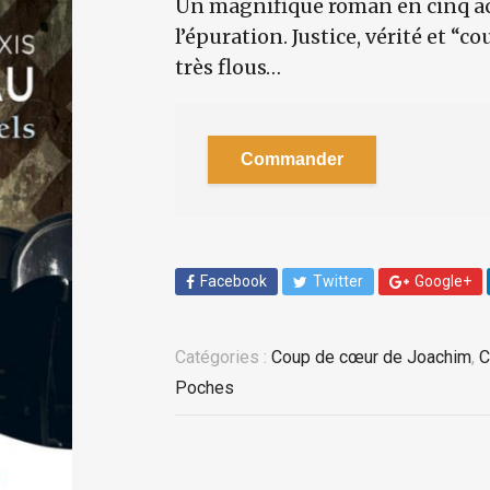
Un magnifique roman en cinq act
l’épuration. Justice, vérité et “
très flous…
Commander
Facebook
Twitter
Google+
Catégories :
Coup de cœur de Joachim
,
C
Poches