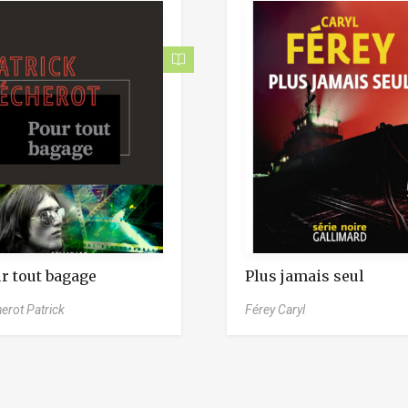
r tout bagage
Plus jamais seul
erot Patrick
Férey Caryl