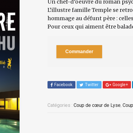
Un chef-d’oeuvre du roman psy
L’illustre famille Temple se retr
hommage au défunt père : celles-c
Pour ceux qui aiment être balad
Commander
Facebook
Twitter
Google+
Catégories :
Coup de cœur de Lyse
,
Coup