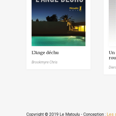
L’Ange déchu
Un 
rou
Brookmyre Chris
Dier
Copyright © 2019 Le Matoulu - Conception :
Les 