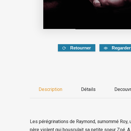
Retourner
Regarder
Description
Détails
Decouvr
Les pérégrinations de Raymond, surnommé Roy, un h
père violent qui bousculait sa petite soeur Zoé. 