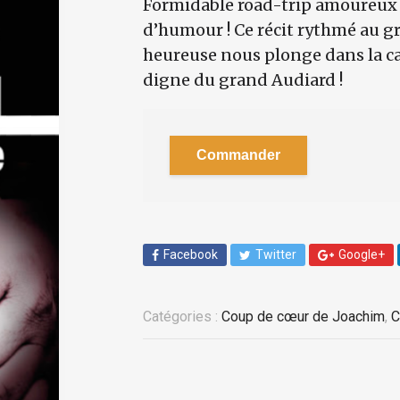
Formidable road-trip amoureux 
d’humour ! Ce récit rythmé au g
heureuse nous plonge dans la c
digne du grand Audiard !
Commander
Facebook
Twitter
Google+
Catégories :
Coup de cœur de Joachim
,
C