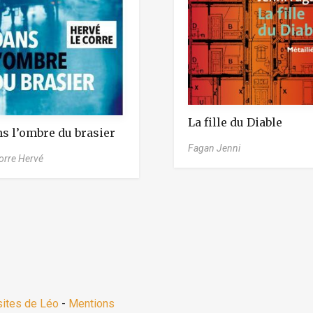
La fille du Diable
s l’ombre du brasier
Fagan Jenni
orre Hervé
sites de Léo
-
Mentions