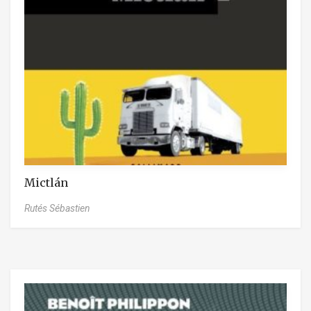
Mictlán
Rutés Sébastien