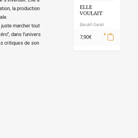
ELLE
tion, la production
VOULAIT
ale.
JUSTE
Barukh Sarah
MARCHER
 juste marcher tout
TOUT DROIT
éro", dans l’univers
7,90
€
us critiques de son