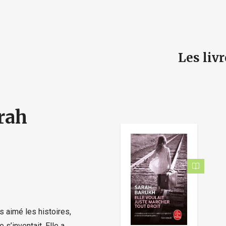
e
Les liv
rah
s aimé les histoires,
e s’inventait. Elle a