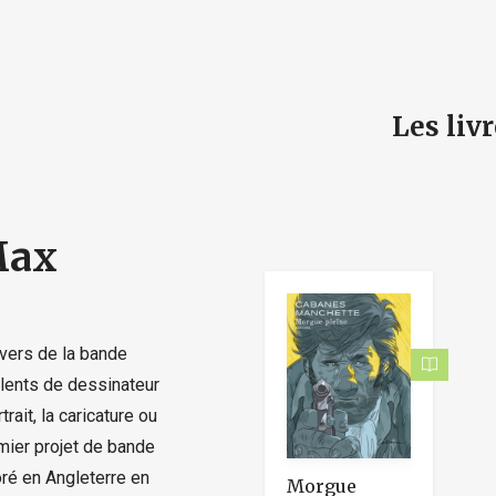
e
Les liv
Max
ivers de la bande
lents de dessinateur
rait, la caricature ou
mier projet de bande
ré en Angleterre en
Morgue