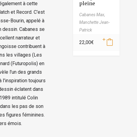
pleine
 également à cette
atch et Record. C'est
Cabanes Max,
ousse-Bourin, appelé à
Manchette Jean-
on dessin. Cabanes se
Patrick
llent narrateur et
22,00
€
angoisse contribuent à
ns les villages (Les
rd (Futuropolis) en
vèle l'un des grands
 l'inspiration toujours
 dessin éclatent dans
1989 intitulé Colin
 dans les pas de son
s figures féminines.
ers émois.