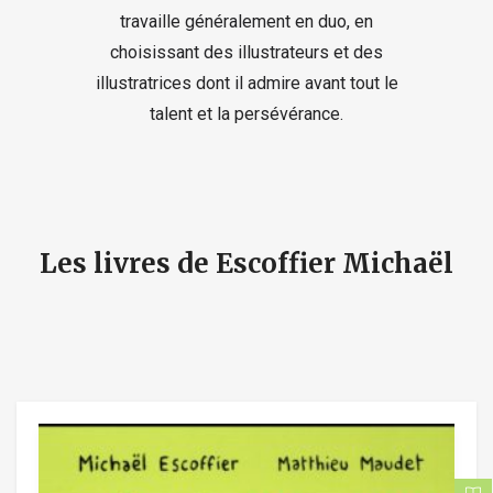
travaille généralement en duo, en
choisissant des illustrateurs et des
illustratrices dont il admire avant tout le
talent et la persévérance.
Les livres de Escoffier Michaël