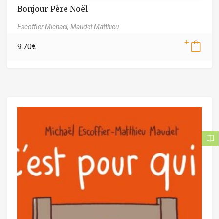
Bonjour Père Noël
Escoffier Michaël,
Maudet Matthieu
9,70
€