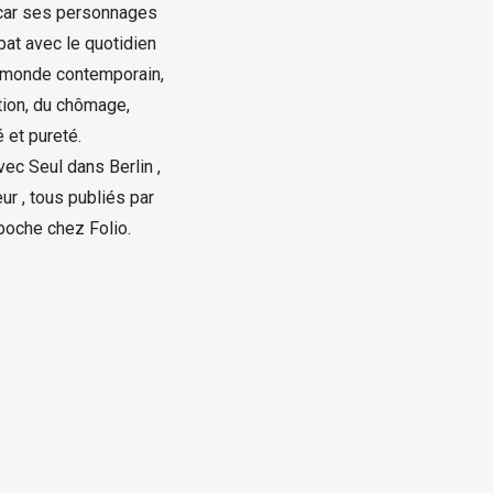
 car ses personnages
bat avec le quotidien
re monde contemporain,
ation, du chômage,
é et pureté.
vec Seul dans Berlin ,
ur , tous publiés par
poche chez Folio.