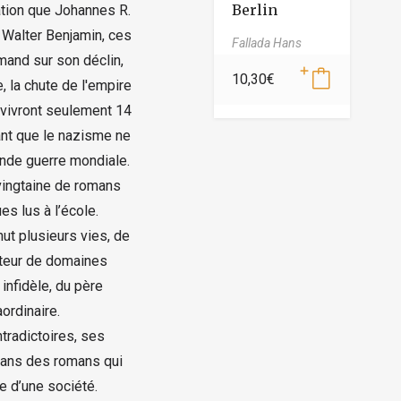
Berlin
ation que Johannes R.
u Walter Benjamin, ces
Fallada Hans
mand sur son déclin,
10,30
€
, la chute de l'empire
 vivront seulement 14
nt que le nazisme ne
onde guerre mondiale.
 vingtaine de romans
s lus à l’école.
ut plusieurs vies, de
ateur de domaines
infidèle, du père
ordinaire.
ntradictoires, ses
dans des romans qui
e d’une société.