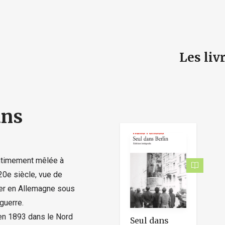
e
Les liv
ans
 intimement mêlée à
 20e siècle, vue de
ster en Allemagne sous
 guerre.
 en 1893 dans le Nord
Seul dans