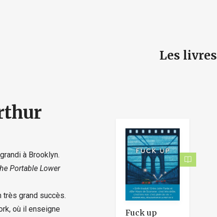
e
Les livre
rthur
grandi à Brooklyn.
he Portable Lower
n très grand succès.
rk, où il enseigne
Fuck up