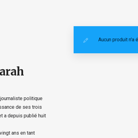
e
Aucun produit n'a é
arah
ournaliste politique
ssance de ses trois
et a depuis publié huit
vingt ans en tant