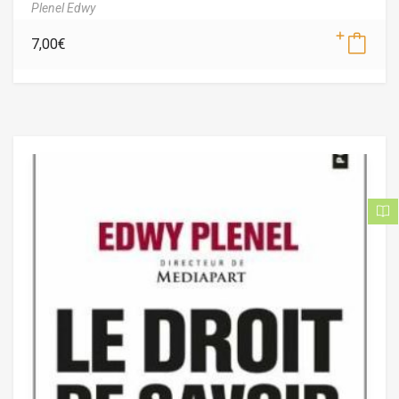
Plenel Edwy
7,00
€