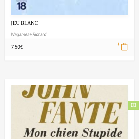
JEU BLANC
Wagamese Richard
7,50
€