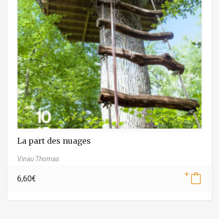
La part des nuages
Vinau Thomas
6,60
€