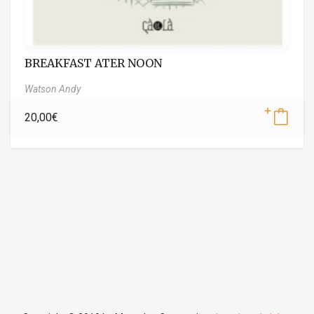
BREAKFAST ATER NOON
Watson Andy
20,00
€