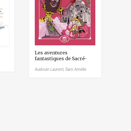
Les aventures
fantastiques de Sacré-
Cœur – Le masque
Audouin Laurent,
Sarn Amélie
maudit de Montmartre