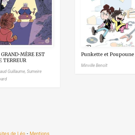
 GRAND-MÈRE EST
Punkette et Poupoune
E TERREUR
Minville Benoît
aud Guillaume,
Sumeire
pard
sites de Léo
-
Mentions