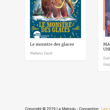
Le monstre des glaces
MA
UN
Walliams David
Guér
Gas
Copyright © 2019 Le Matoulu - Conception :
Les 