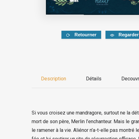
Retourner
Regarder
Description
Détails
Decouvr
Si vous croisez une mandragore, surtout ne la dét
mort de son père, Merlin l’enchanteur. Mais le gra
le ramener à la vie. Aliénor n’a-t-elle pas montré
fée et lui soutirer un rite de résurrection efficace