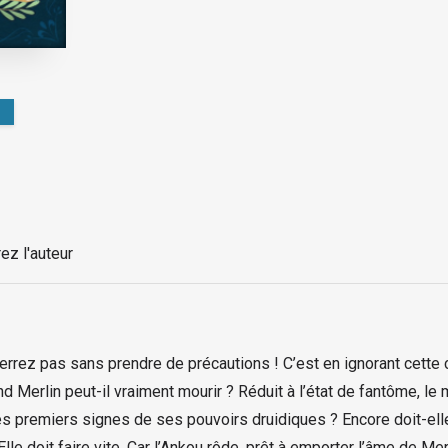
ez l'auteur
errez pas sans prendre de précautions ! C’est en ignorant cette 
nd Merlin peut-il vraiment mourir ? Réduit à l’état de fantôme, le
 les premiers signes de ses pouvoirs druidiques ? Encore doit-ell
. Elle doit faire vite. Car l’Ankou rôde, prêt à emporter l’âme de 