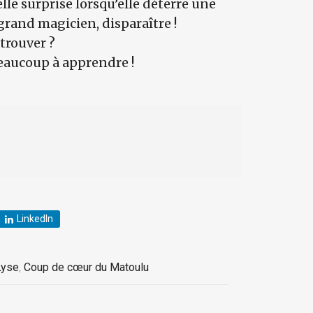
elle surprise lorsqu’elle déterre une
grand magicien, disparaître !
etrouver ?
eaucoup à apprendre !
LinkedIn
Lyse
,
Coup de cœur du Matoulu