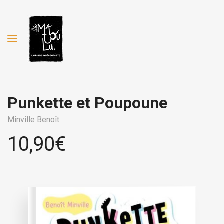
Punkette et Poupoune
Minville Benoît
10,90
€