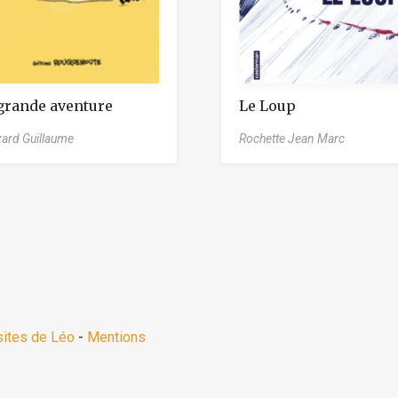
grande aventure
Le Loup
ard Guillaume
Rochette Jean Marc
sites de Léo
-
Mentions