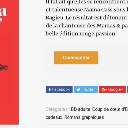
Il fallait qu’elles se rencontren
et talentueuse Mama Cass sous le
Bagieu. Le résultat est détonan
de la chanteuse des Mamas & pa
belle édition rouge passion!
Commander
Facebook
Twitter
Google+
Catégories :
BD adulte
,
Coup de cœur d'
cadeaux
,
Romans graphiques