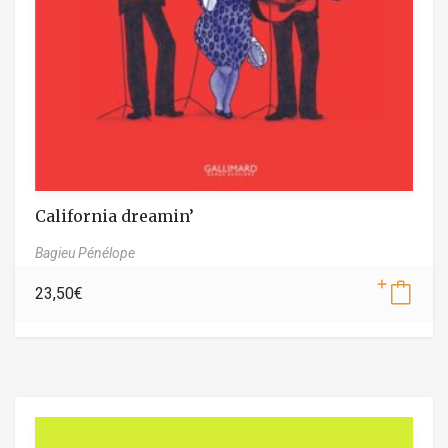
California dreamin’
Bagieu Pénélope
23,50
€