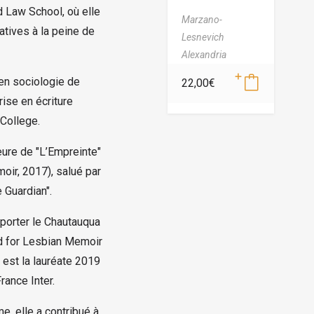
d Law School, où elle
Marzano-
atives à la peine de
Lesnevich
Alexandria
 en sociologie de
22,00
€
rise en écriture
College.
ure de "L’Empreinte"
oir, 2017), salué par
 Guardian".
emporter le Chautauqua
rd for Lesbian Memoir
est la lauréate 2019
rance Inter.
me, elle a contribué à