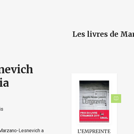
e
Les livres de M
nevich
ia
is
) Marzano-Lesnevich a
L’EMPREINTE