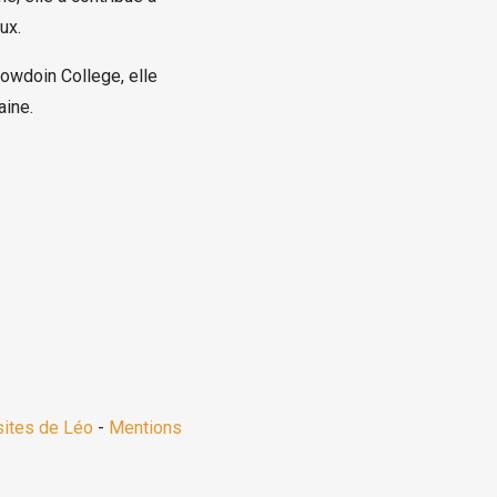
ux.
Bowdoin College, elle
aine.
sites de Léo
-
Mentions