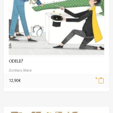
ODILE?
Dorléans Marie
12,90
€