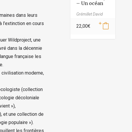
– Un océan
de combats
Grémillet David
maines dans leurs
à l’extinction en cours
22,00
€
buer Wildproject, une
vré dans la décennie
langue française les
e.
 civilisation moderne,
cologiste (collection
cologie décoloniale
ient »),
), et une collection de
gie populaire »).
ouillent les frontières