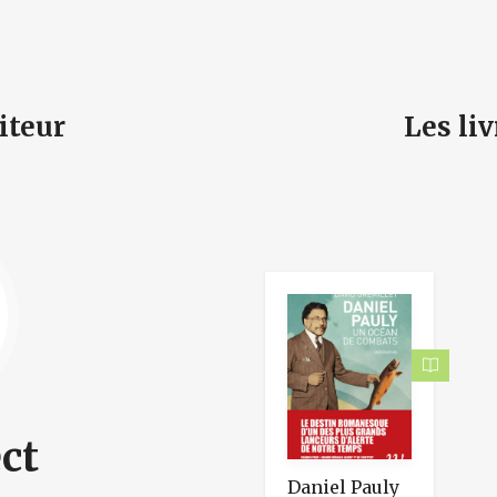
iteur
Les li
ct
Daniel Pauly