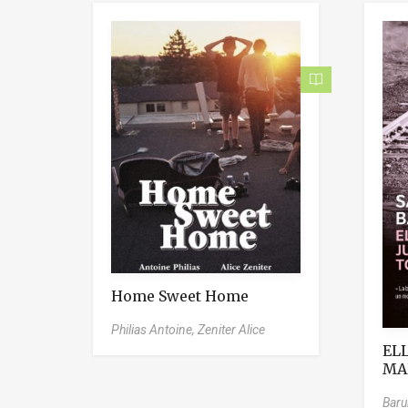
Home Sweet Home
Philias Antoine,
Zeniter Alice
ELL
MA
Baru