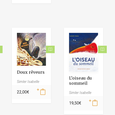
Doux rêveurs
L’oiseau du
Simler Isabelle
sommeil
22,00
€
Simler Isabelle
19,50
€