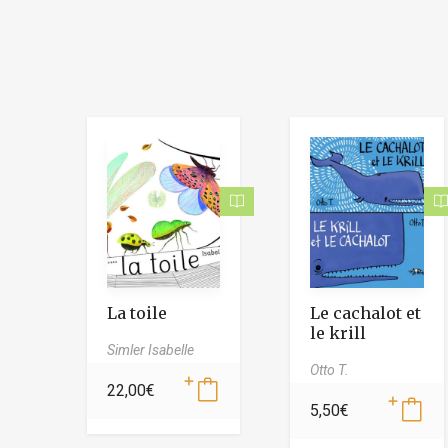
La toile
Le cachalot et
le krill
Simler Isabelle
Otto T.
22,00
€
5,50
€