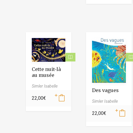
Cette nuit-là
au musée
Simler Isabelle
Des vagues
22,00
€
Simler Isabelle
22,00
€