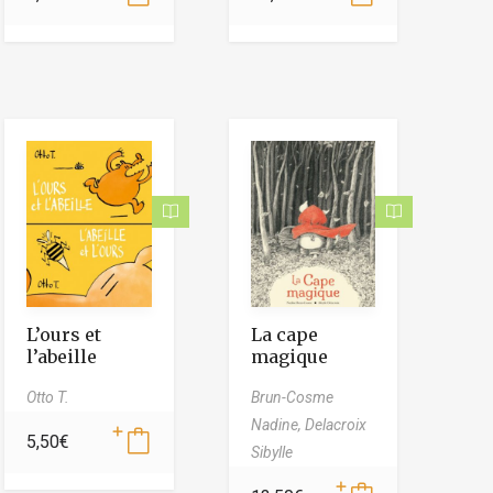
L’ours et
La cape
l’abeille
magique
Otto T.
Brun-Cosme
Nadine,
Delacroix
5,50
€
Sibylle