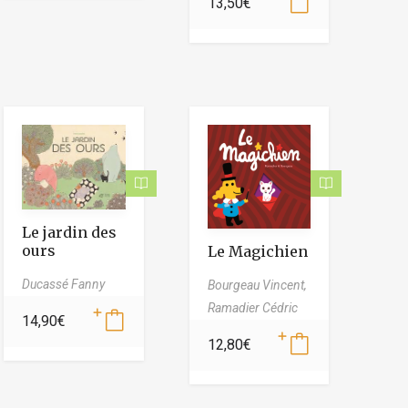
13,50
€
Le jardin des
ours
Le Magichien
Ducassé Fanny
Bourgeau Vincent,
Ramadier Cédric
14,90
€
12,80
€