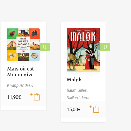
Mais où est
Momo Vive
Maløk
les vacances
Knapp Andrew
Baum Gilles,
11,90
€
Saillard Rémi
15,00
€