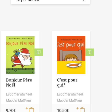
Bonjour Père
C’est pour
Noël
qui?
Escoffier Michaël,
Escoffier Michaël,
Maudet Matthieu
Maudet Matthieu
9,70
€
10,50
€