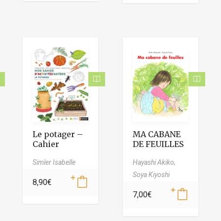
Le potager –
MA CABANE
Cahier
DE FEUILLES
d’observation
Simler Isabelle
Hayashi Akiko,
et d’activités
Colibris – 4/7
Soya Kiyoshi
8,90
€
ans
7,00
€