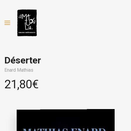
Déserter
Enard Mathias
21,80
€