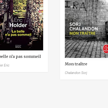
belle n’a pas sommeil
Mon traître
er Eric
Chalandon Sorj