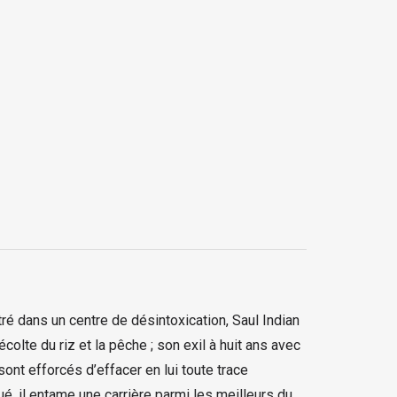
tré dans un centre de désintoxication, Saul Indian
olte du riz et la pêche ; son exil à huit ans avec
ont efforcés d’effacer en lui toute trace
ué, il entame une carrière parmi les meilleurs du