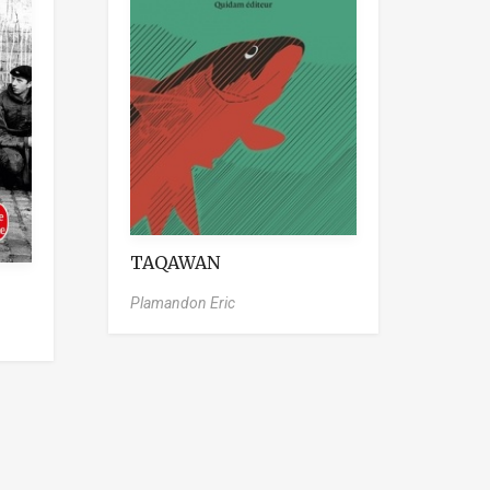
TAQAWAN
Plamandon Eric