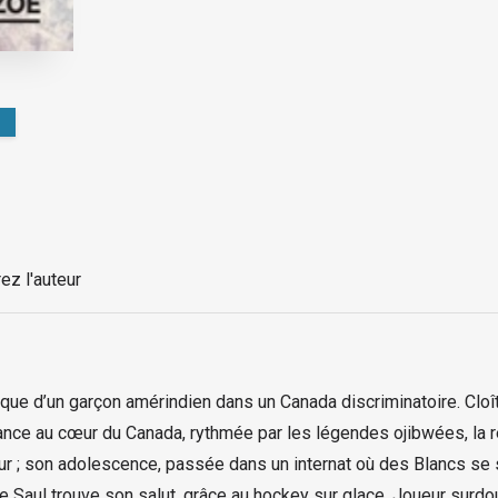
ez l'auteur
atique d’un garçon amérindien dans un Canada discriminatoire. Cloî
nce au cœur du Canada, rythmée par les légendes ojibwées, la réc
dur ; son adolescence, passée dans un internat où des Blancs se s
ue Saul trouve son salut, grâce au hockey sur glace. Joueur surdo