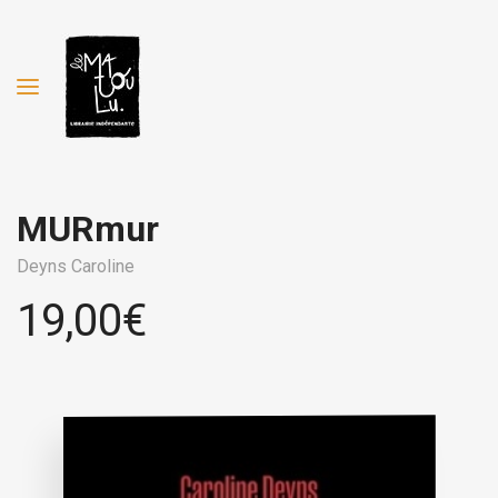
MURmur
Deyns Caroline
19,00
€