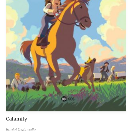
Calamity
Boulet Gwénaëlle