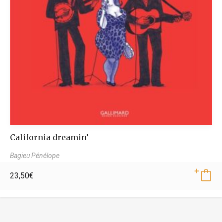
California dreamin’
Bagieu Pénélope
23,50
€