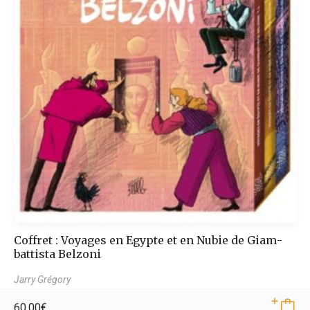
Coffret : Voyages en Egypte et en Nubie de Giam­
bat­tista Belzoni
Jarry Grégory
60,00
€