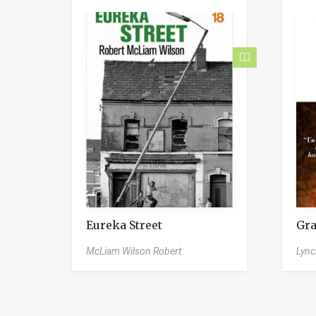
Eureka Street
Gra
McLiam Wilson Robert
Lync