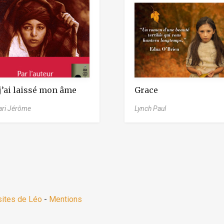
j’ai laissé mon âme
Grace
ari Jérôme
Lynch Paul
sites de Léo
-
Mentions