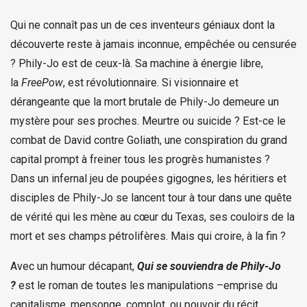
Qui ne connaît pas un de ces inventeurs géniaux dont la
découverte reste à jamais inconnue, empêchée ou censurée
? Phily-Jo est de ceux-là. Sa machine à énergie libre,
la
FreePow
, est révolutionnaire. Si visionnaire et
dérangeante que la mort brutale de Phily-Jo demeure un
mystère pour ses proches. Meurtre ou suicide ? Est-ce le
combat de David contre Goliath, une conspiration du grand
capital prompt à freiner tous les progrès humanistes ?
Dans un infernal jeu de poupées gigognes, les héritiers et
disciples de Phily-Jo se lancent tour à tour dans une quête
de vérité qui les mène au cœur du Texas, ses couloirs de la
mort et ses champs pétrolifères. Mais qui croire, à la fin ?
Avec un humour décapant,
Qui se souviendra de Phily-Jo
?
est le roman de toutes les manipulations –emprise du
capitalisme, mensonge, complot, ou pouvoir du récit…