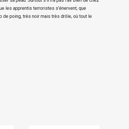
ser sa peau. Surtout s’il n’a pas l’air bien de chez
que les apprentis terroristes s’énervent, que
 de poing, très noir mais très drôle, où tout le