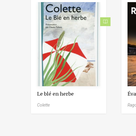
Le blé en herbe
Éva
Colette
Rago