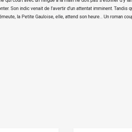
e qui court avec un flingue à la main ne doit pas s’étonner d’y lais
ter. Son indic venait de l’avertir d’un attentat imminent. Tandis 
l’émeute, la Petite Gauloise, elle, attend son heure… Un roman coup